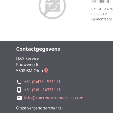
CA2080IR =
RNL ALTERN
L-IG-C-FR
Gemonteerd
Contactgegevens
D&S Service
Pauwweg 6
5808 BM Oirlo
+31 (0)478 - 571111
+31 (0)6 - 54371111
info@startmotorspecialist.com
Onze verzendpartner is :