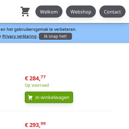
Welkom
Webshop
Contact
n en het gebruikersgemak te verbeteren.
ze
Privacy verklaring
.
Ik snap het!
77
€ 284,
Op voorraad
in winkelwagen
99
€ 293,