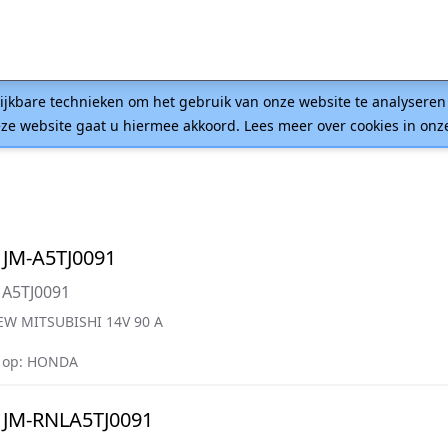
lijkbare technieken om het gebruik van onze website te analysere
ze website gaat u hiermee akkoord. Lees meer over cookies in on
JM-A5TJ0091
 A5TJ0091
W MITSUBISHI 14V 90 A
 op: HONDA
 JM-RNLA5TJ0091