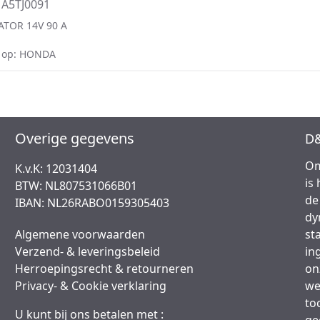
 A5TJ0091
ATOR 14V 90 A
 op: HONDA
Overige gegevens
D&
Om
K.v.K: 12031404
is
BTW: NL807531066B01
de
IBAN: NL26RABO0159305403
dy
Algemene voorwaarden
st
Verzend- & leveringsbeleid
in
Herroepingsrecht & retourneren
on
Privacy- & Cookie verklaring
we
to
U kunt bij ons betalen met :