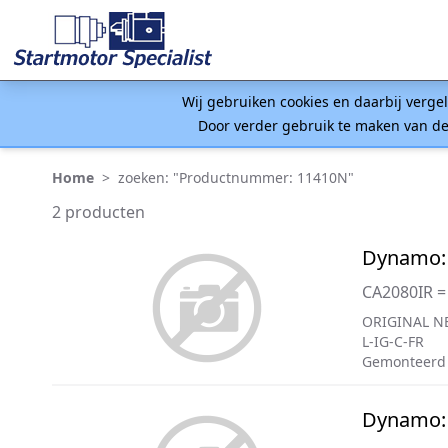
Wij gebruiken cookies en daarbij verge
Door verder gebruik te maken van de
Home
>
zoeken: "Productnummer: 11410N"
2 producten
Dynamo: 
CA2080IR =
ORIGINAL NE
L-IG-C-FR
Gemonteerd
Dynamo: