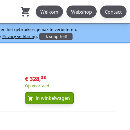
Welkom
Webshop
Contact
n en het gebruikersgemak te verbeteren.
ze
Privacy verklaring
.
Ik snap het!
38
€ 328,
Op voorraad
in winkelwagen