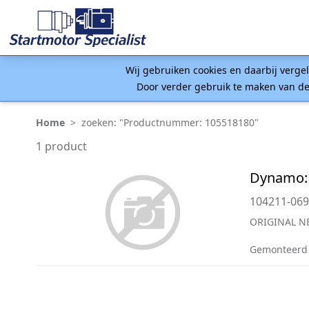
Wij gebruiken cookies en daarbij verge
Door verder gebruik te maken van de
Home
>
zoeken: "Productnummer: 105518180"
1 product
Dynamo: 
104211-06
ORIGINAL N
Gemonteerd