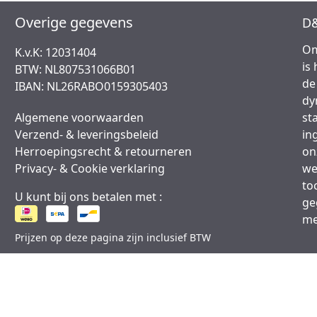
Overige gegevens
D&
Om
K.v.K: 12031404
is
BTW: NL807531066B01
de
IBAN: NL26RABO0159305403
dy
Algemene voorwaarden
st
Verzend- & leveringsbeleid
in
Herroepingsrecht & retourneren
on
Privacy- & Cookie verklaring
we
to
U kunt bij ons betalen met :
ge
me
Prijzen op deze pagina zijn inclusief BTW