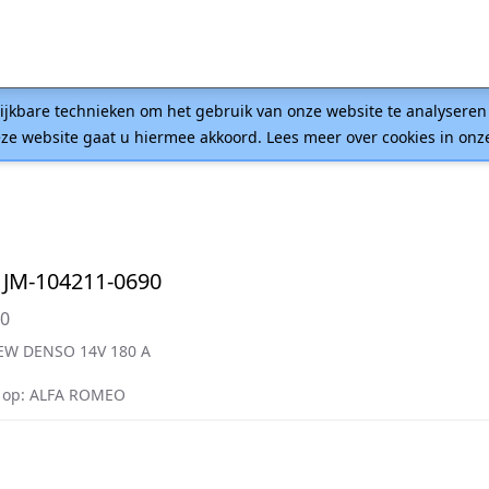
lijkbare technieken om het gebruik van onze website te analysere
ze website gaat u hiermee akkoord. Lees meer over cookies in on
JM-104211-0690
90
EW DENSO 14V 180 A
 op: ALFA ROMEO