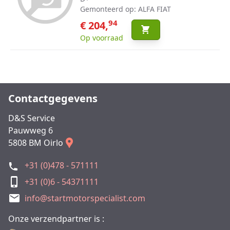
Gemonteerd op: ALFA FIAT
94
€ 204,
Op voorraad
Contactgegevens
D&S Service
Pauwweg 6
5808 BM Oirlo
+31 (0)478 - 571111
+31 (0)6 - 54371111
info@startmotorspecialist.com
Onze verzendpartner is :