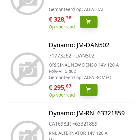
Gemonteerd op: ALFA FIAT
38
€ 328,
Op voorraad
Dynamo: JM-DAN502
71773262 =DAN502
ORIGINAL NEW DENSO 14V 120 A
Poly-VF 6 ø62
Gemonteerd op: ALFA ROMEO
87
€ 295,
Op voorraad
Dynamo: JM-RNL63321859
CA1698IR =63321859
RNL ALTERNATOR 14V 120 A
D+