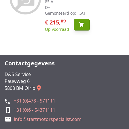
85 A
D+
Gemonteerd op: FIAT
09
€ 215,
Op voorraad
Contactgegevens
D&S Service
Pauwweg 6
5808 BM Oirlo
+31 (0)478 - 571111
+31 (0)6 - 54371111
info@startmotorspecialist.com