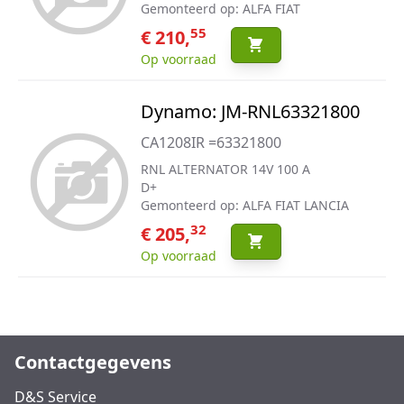
Gemonteerd op: ALFA FIAT
55
€ 210,
Op voorraad
Dynamo: JM-RNL63321800
CA1208IR =63321800
RNL ALTERNATOR 14V 100 A
D+
Gemonteerd op: ALFA FIAT LANCIA
32
€ 205,
Op voorraad
Contactgegevens
D&S Service