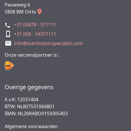
Pauwweg 6
5808 BM Oirlo
+31 (0)478 - 571111
+31 (0)6 - 54371111
info@startmotorspecialist.com
Onze verzendpartner is :
Overige gegevens
K.v.K: 12031404
BTW: NL807531066B01
IBAN: NL26RABO0159305403
Algemene voorwaarden