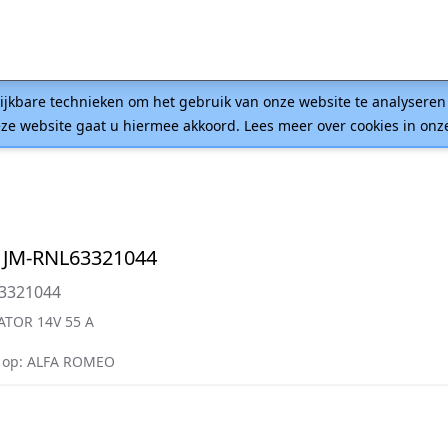
lijkbare technieken om het gebruik van onze website te analysere
ze website gaat u hiermee akkoord. Lees meer over cookies in on
 JM-RNL63321044
63321044
ATOR 14V 55 A
 op: ALFA ROMEO