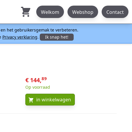
Welkom
Webshop
Contact
n en het gebruikersgemak te verbeteren.
ze
Privacy verklaring
.
Ik snap het!
89
€ 144,
Op voorraad
in winkelwagen