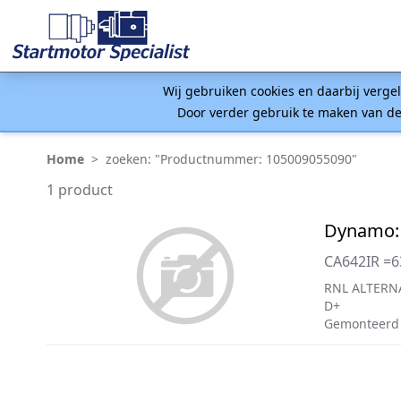
Wij gebruiken cookies en daarbij verge
Door verder gebruik te maken van de
Home
>
zoeken: "Productnummer: 105009055090"
1 product
Dynamo:
CA642IR =
RNL ALTERN
D+
Gemonteerd