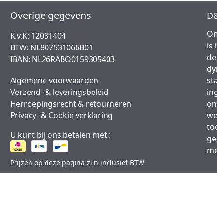
Overige gegevens
D&
Om
K.v.K: 12031404
is
BTW: NL807531066B01
de
IBAN: NL26RABO0159305403
dy
Algemene voorwaarden
st
Verzend- & leveringsbeleid
in
Herroepingsrecht & retourneren
on
Privacy- & Cookie verklaring
we
to
U kunt bij ons betalen met :
ge
me
Prijzen op deze pagina zijn inclusief BTW