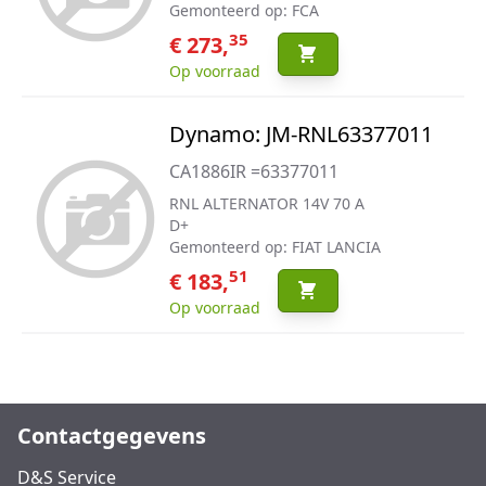
Gemonteerd op: FCA
35
€ 273,
Op voorraad
Dynamo: JM-RNL63377011
CA1886IR =63377011
RNL ALTERNATOR 14V 70 A
D+
Gemonteerd op: FIAT LANCIA
51
€ 183,
Op voorraad
Contactgegevens
D&S Service