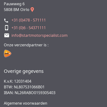
Pauwweg 6
5808 BM Oirlo
+31 (0)478 - 571111
+31 (0)6 - 54371111
info@startmotorspecialist.com
Onze verzendpartner is :
Overige gegevens
K.v.K: 12031404
BTW: NL807531066B01
IBAN: NL26RABO0159305403
Algemene voorwaarden