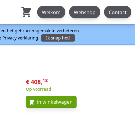
Welkom
Webshop
Contact
n en het gebruikersgemak te verbeteren.
ze
Privacy verklaring
.
Ik snap het!
18
€ 408,
Op voorraad
in winkelwagen