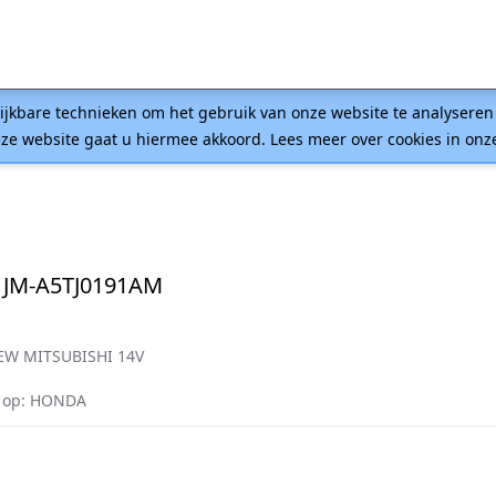
lijkbare technieken om het gebruik van onze website te analysere
ze website gaat u hiermee akkoord. Lees meer over cookies in on
 JM-A5TJ0191AM
EW MITSUBISHI 14V
 op: HONDA