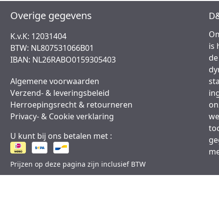
Overige gegevens
D&
Om
K.v.K: 12031404
is
BTW: NL807531066B01
de
IBAN: NL26RABO0159305403
dy
Algemene voorwaarden
st
Verzend- & leveringsbeleid
in
Herroepingsrecht & retourneren
on
Privacy- & Cookie verklaring
we
to
U kunt bij ons betalen met :
ge
me
Prijzen op deze pagina zijn inclusief BTW