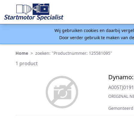
Wij gebruiken cookies en daarbij verge
Door verder gebruik te maken van de
Home
>
zoeken: "Productnummer: 125581095"
1 product
Dynamo:
A005TJ0191
ORIGINAL N
Gemonteerd