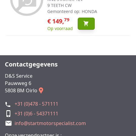
9 TEETH CW
Gemonteerd op: HONDA
79
€ 149,
Op voorraad
Contactgegevens
D&S Service
Pauwweg 6
5808 BM Oirlo
+31 (0)478 - 571111
+31 (0)6 - 54371111
info@startmotorspecialist.com
Onze verzendpartner is :